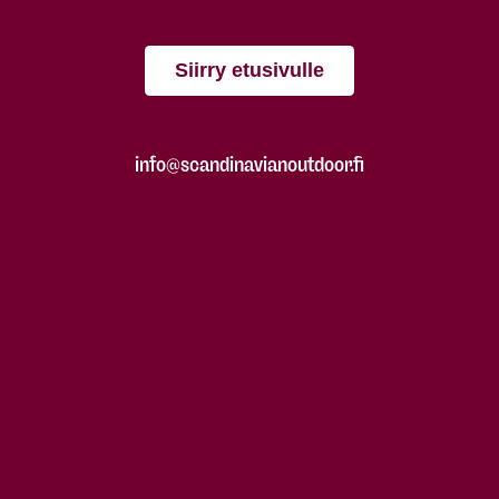
Siirry etusivulle
info@scandinavianoutdoor.fi