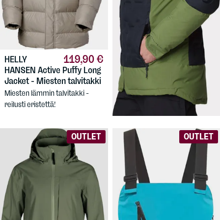
119,90 €
144,90 €
HELLY
COLUMBIA
HANSEN
Active Puffy Long
Men's Wild Card IV Down
Jacket - Miesten talvitakki
Jacket
Miesten lämmin talvitakki -
Miesten laskettelutakki, aito
reilusti eristettä!
untuvatäyte.
OUTLET
OUTLET