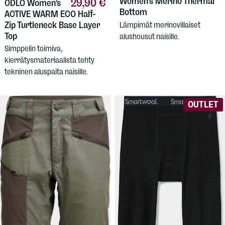
Women's Merino Thermal
29,90 €
ODLO
Women's
Bottom
ACTIVE WARM ECO Half-
Zip Turtleneck Base Layer
Lämpimät merinovillaiset
Top
alushousut naisille.
Simppelin toimiva,
kierrätysmateriaalista tehty
tekninen aluspaita naisille.
OUTLET