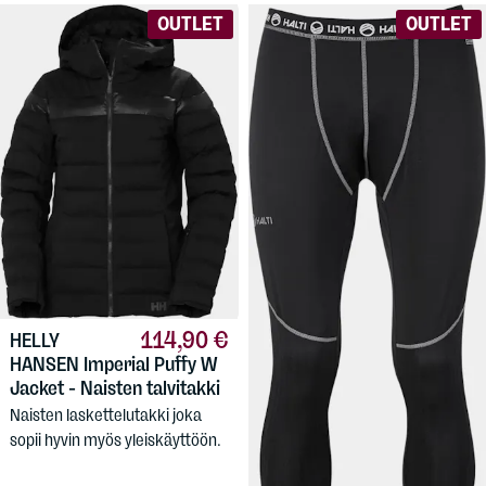
OUTLET
OUTLET
114,90 €
HELLY
20,90 €
HANSEN
Imperial Puffy W
HALTI
Avion
Jacket - Naisten talvitakki
Windy Pants Men's
Naisten laskettelutakki joka
Miesten tuulisuojatut
sopii hyvin myös yleiskäyttöön.
kerrastohousut talven
aktiviteetteihin