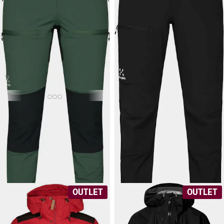
64,90 €
169 €
HAGLÖFS
HAGLÖFS
Women's Rugged Slim
Women's Mid Standard
Pant
Pant
Vartalonmyötäiset, todella
Naisten retkeilyhousut.
kestävät vaellushousut naisille.
Joustavat ja kestävät.
OUTLET
OUTLET