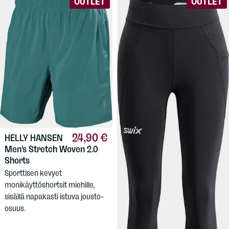
OUTLET
OUTLET
24,90 €
HELLY HANSEN
Men's Stretch Woven 2.0
Shorts
34,90 €
SWIX
Women's
Sporttisen kevyet
Pace High Waist Cropped
monikäyttöshortsit miehille,
Tights
sisällä napakasti istuva jousto-
Naisten juoksutrikoot, korkea
osuus.
vyötärö ja muodikkaan lyhyet
lahkeet. Laatuvalinta!