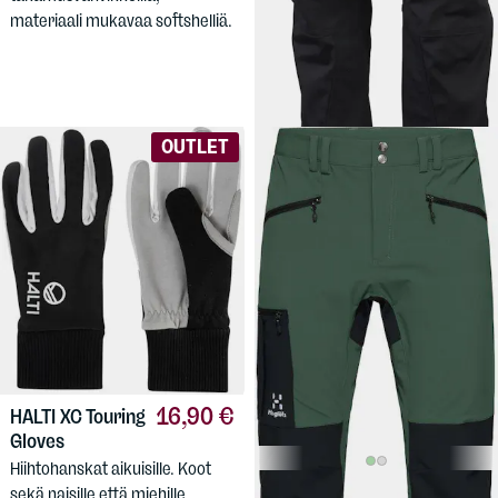
materiaali mukavaa softshelliä.
retkeilyhousut tilavammalla
istuvuudella ja lyhyemmillä
lahkeilla.
OUTLET
16,90 €
HALTI
XC Touring
Gloves
Hiihtohanskat aikuisille. Koot
199 €
sekä naisille että miehille.
HAGLÖFS
Men's