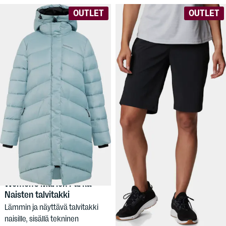
OUTLET
OUTLET
250 €
18,90 €
DIDRIKSONS
COLUMBIA
Women's Marion Parka -
Women’s On The Go Hiking
Naisten talvitakki
Long Shorts
Lämmin ja näyttävä talvitakki
Joustavat naisten shortsit.
naisille, sisällä tekninen