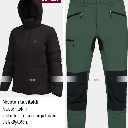
99,90 €
169 €
HALTI
Women's
HAGLÖFS
Mid Slim
Mellow Ski Puffer Jacket -
Pant
Naisten talvitakki
Miesten kestävät
Naisten takki
retkeilyhousut, slim fit -malli.
laskettelurinteeseen ja talven
Monikäyttöinen valinta!
yleiskäyttöön.