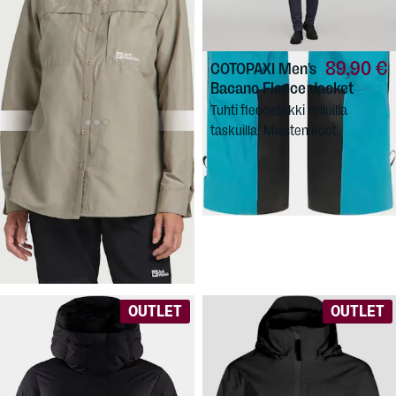
89,90 €
COTOPAXI
Men's
Bacano Fleece Jacket
Tuhti fleecetakki reiluilla
taskuilla. Miesten koot.
54,90 €
JACK
WOLFSKIN
Women's
Barrier LS Shirt
Naisten kesä- ja matkailupaita.
Materiaali estää hyttysten
pistoja.
OUTLET
OUTLET