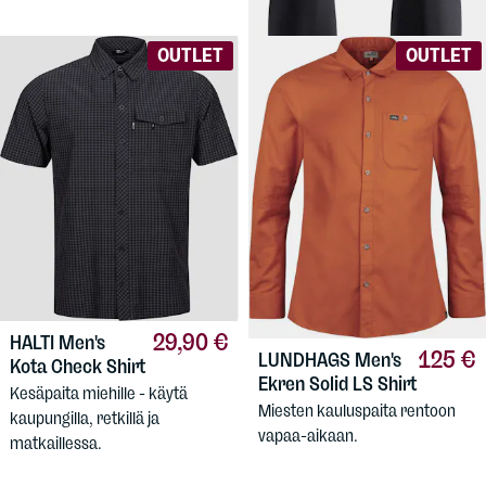
OUTLET
OUTLET
29,90 €
HALTI
Men's
125 €
LUNDHAGS
Men's
Kota Check Shirt
Ekren Solid LS Shirt
Kesäpaita miehille - käytä
Miesten kauluspaita rentoon
kaupungilla, retkillä ja
vapaa-aikaan.
matkaillessa.