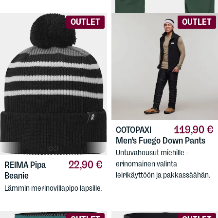
OUTLET
OUTLET
119,90 €
COTOPAXI
Men's Fuego Down Pants
Untuvahousut miehille -
22,90 €
erinomainen valinta
REIMA
Pipa
leirikäyttöön ja pakkassäähän.
Beanie
Lämmin merinovillapipo lapsille.