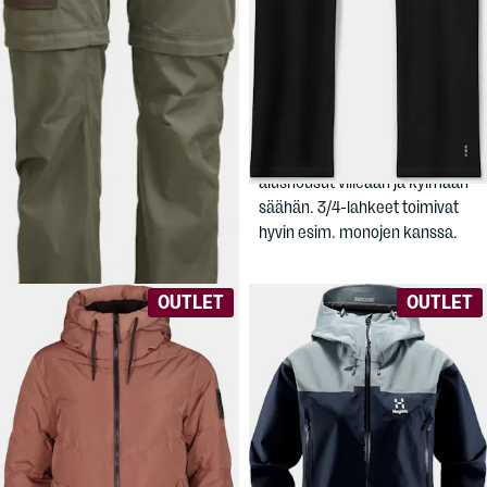
79,90 €
49,90 €
LUNDHAGS
SMARTWOOL
Women's Tived Zip-Off
Men's Classic Thermal 3/4
Pant
Bottom
Naisten katkolahjehousut
Miesten lämpimät merinovilla-
etenkin retkeilyyn lämpimissä
alushousut viileään ja kylmään
olosuhteissa. Slim fit -istuvuus.
säähän. 3/4-lahkeet toimivat
hyvin esim. monojen kanssa.
OUTLET
OUTLET