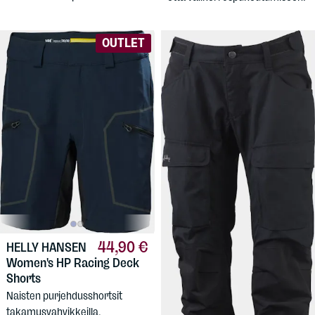
OUTLET
44,90 €
HELLY HANSEN
74,90 €
Women's HP Racing Deck
LUNDHAGS
Shorts
Women's Authentic II
Short/wide Pant
Naisten purjehdusshortsit
takamusvahvikkeilla,
Laatua retkipoluille! Naisten