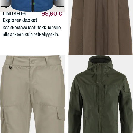
99,90 €
44,90 €
LINDBERG
JACK
Explorer Jacket
WOLFSKIN
Women's
Sioma Dress
Säänkestävä laatutakki lapsille
Kevyt kesämekko Jack
niin arkeen kuin retkeilyynkin.
Wolfskinin tyyliin.