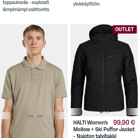
toppauksella - sopivasti
yleiskäyttöön.
lämpimämpi vaihtoehto.
OUTLET
99,90 €
HALTI
Women's
39,90 €
JACK
Mellow + Ski Puffer Jacket
WOLFSKIN
Men's Travel
- Naisten talvitakki