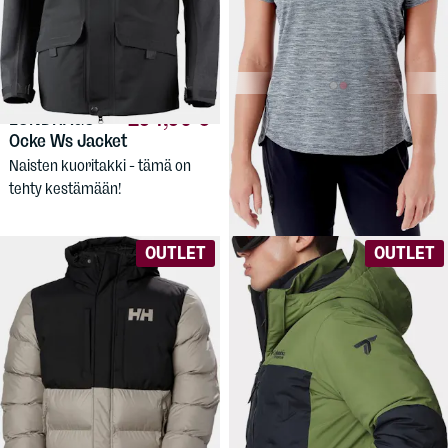
194,90 €
15,90 €
LUNDHAGS
RAB
Women's
Ocke Ws Jacket
Wisp Tee
Naisten kuoritakki - tämä on
Tekninen t-paita lämpimiin
tehty kestämään!
päiviin ja sisätreenikäyttöön.
OUTLET
OUTLET