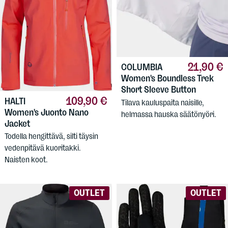
21,90 €
COLUMBIA
Women's Boundless Trek
Short Sleeve Button
109,90 €
HALTI
Tilava kauluspaita naisille,
Women's Juonto Nano
helmassa hauska säätönyöri.
Jacket
Todella hengittävä, silti täysin
vedenpitävä kuoritakki.
Naisten koot.
OUTLET
OUTLET