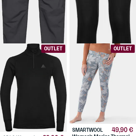
169 €
24,90 €
HAGLÖFS
Mid
ODLO
Women's
Standard Pant Men '23
Active Warm Bottom
Miesten kevyet retkeilyhousut.
Tekniset kerrastohousut
Monikäyttöinen valinta!
urheilukäyttöön. Naisten koot.
OUTLET
OUTLET
49,90 €
SMARTWOOL