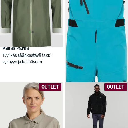
94,90 €
349,90 €
HALTI
Women's
JACK
Kallas Parka
WOLFSKIN
Expdn 3L Pant
Tyylikäs säänkestävä takki
Kuorihousut vapaalaskuun ja
syksyyn ja kevääseen.
talvivaelluksille Jack Wolfskinin
Expdn-huippumallistosta.
OUTLET
OUTLET