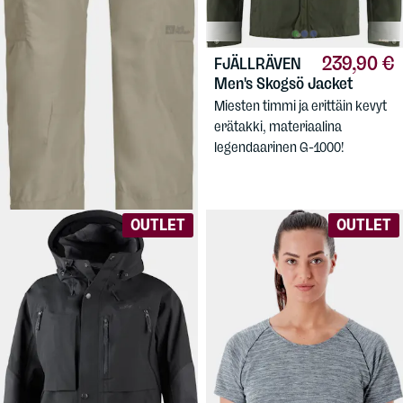
64,90 €
239,90 €
JACK
FJÄLLRÄVEN
WOLFSKIN
Men's Barrier
Men's Skogsö Jacket
Pant
Miesten timmi ja erittäin kevyt
Kesähousut miehille,
erätakki, materiaalina
lahkeensuissa punkkeja
legendaarinen G-1000!
vastustavat sisämansetit.
OUTLET
OUTLET