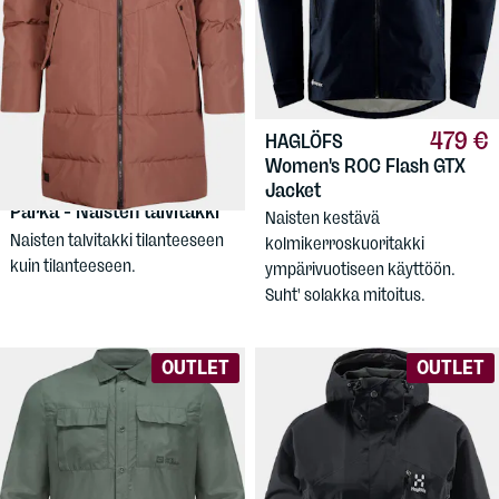
479 €
HAGLÖFS
109,90 €
HALTI
Women's ROC Flash GTX
Women's Linjat Puffer
Jacket
Parka - Naisten talvitakki
Naisten kestävä
Naisten talvitakki tilanteeseen
kolmikerroskuoritakki
kuin tilanteeseen.
ympärivuotiseen käyttöön.
Suht' solakka mitoitus.
OUTLET
OUTLET