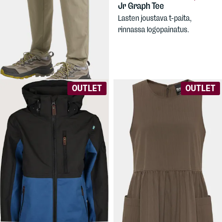
Jr Graph Tee
49,90 €
JACK
Lasten joustava t-paita,
WOLFSKIN
Men's Hikeout
rinnassa logopainatus.
Pant
Todella kevyet, joustavat
miesten housut kesäkäyttöön.
OUTLET
OUTLET