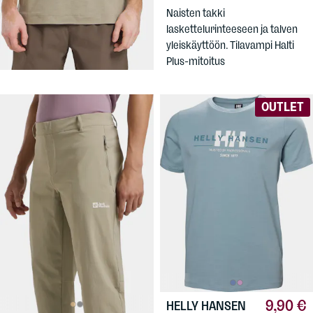
Polo
Naisten takki
Joustava, tekninen pikeepaita
laskettelurinteeseen ja talven
miehille.
yleiskäyttöön. Tilavampi Halti
Plus-mitoitus
OUTLET
9,90 €
HELLY HANSEN