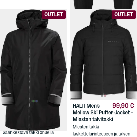
OUTLET
OUTLET
99,90 €
HALTI
Men's
79,90 €
HELLY HANSEN
Mellow Ski Puffer Jacket -
Women's Lisburn Insulated
Miesten talvitakki
Raincoat
Miesten takki
Säänkestävä takki ohuella
laskettelurinteeseen ja talven