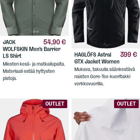
54,90 €
JACK
WOLFSKIN
Men's Barrier
399 €
HAGLÖFS
Astral
LS Shirt
GTX Jacket Women
Miesten kesä- ja matkailupaita.
Mukava, takuulla säänkestävä
Materiaali estää hyttysten
naisten Gore-Tex-kuoritakki
pistoja.
verkkovuorilla.
OUTLET
OUTLET