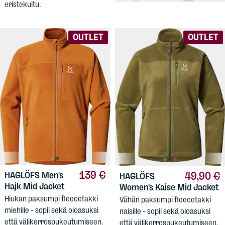
eristekuitu.
OUTLET
OUTLET
139 €
49,90 €
HAGLÖFS
Men's
HAGLÖFS
Hajk Mid Jacket
Women's Kaise Mid Jacket
Hiukan paksumpi fleecetakki
Vähän paksumpi fleecetakki
miehille - sopii sekä oloasuksi
naisille - sopii sekä oloasuksi
että välikerrospukeutumiseen.
että välikerrospukeutumiseen.