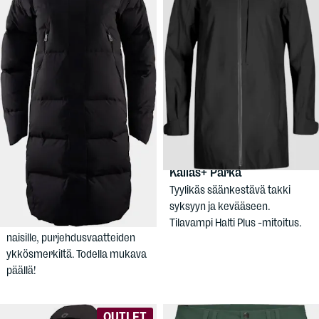
289,90 €
79,90 €
SAIL RACING
HALTI
Women's
Women's Race Edition
Kallas+ Parka
Down Parka - Naisten
Tyylikäs säänkestävä takki
untuvatakki
syksyyn ja kevääseen.
Huippuluokan untuvatakki
Tilavampi Halti Plus -mitoitus.
naisille, purjehdusvaatteiden
ykkösmerkiltä. Todella mukava
päällä!
OUTLET