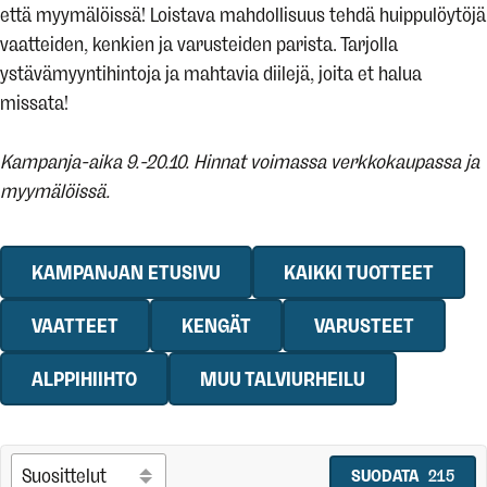
että myymälöissä! Loistava mahdollisuus tehdä huippulöytöjä
vaatteiden, kenkien ja varusteiden parista. Tarjolla
ystävämyyntihintoja ja mahtavia diilejä, joita et halua
missata!
Kampanja-aika 9.-20.10. Hinnat voimassa verkkokaupassa ja
myymälöissä.
KAMPANJAN ETUSIVU
KAIKKI TUOTTEET
VAATTEET
KENGÄT
VARUSTEET
ALPPIHIIHTO
MUU TALVIURHEILU
SUODATA
215