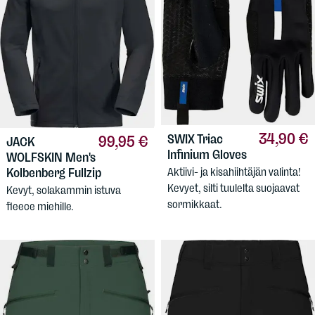
34,90 €
SWIX
Triac
99,95 €
JACK
Infinium Gloves
WOLFSKIN
Men's
Kolbenberg Fullzip
Aktiivi- ja kisahiihtäjän valinta!
Kevyet, silti tuulelta suojaavat
Kevyt, solakammin istuva
sormikkaat.
fleece miehille.