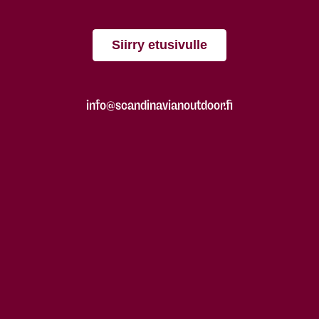
Siirry etusivulle
info@scandinavianoutdoor.fi