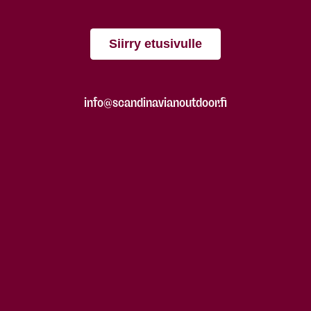
Siirry etusivulle
info@scandinavianoutdoor.fi