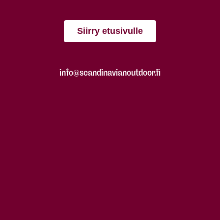
Siirry etusivulle
info@scandinavianoutdoor.fi