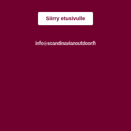
Siirry etusivulle
info@scandinavianoutdoor.fi