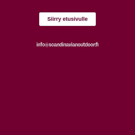
Siirry etusivulle
info@scandinavianoutdoor.fi