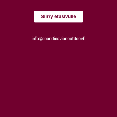
Siirry etusivulle
info@scandinavianoutdoor.fi