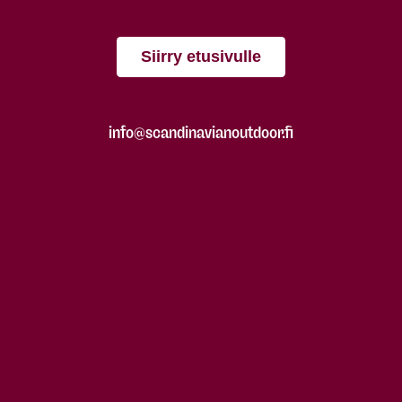
Siirry etusivulle
info@scandinavianoutdoor.fi