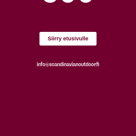
Siirry etusivulle
info@scandinavianoutdoor.fi