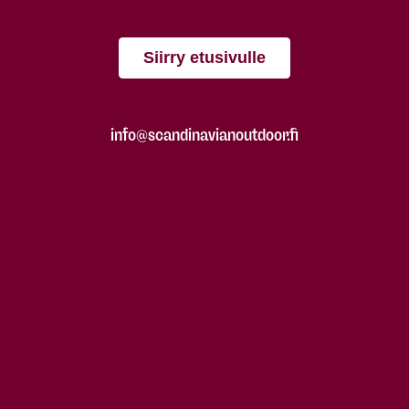
Siirry etusivulle
info@scandinavianoutdoor.fi