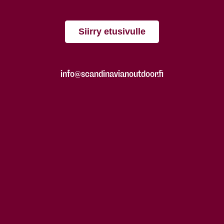
Siirry etusivulle
info@scandinavianoutdoor.fi