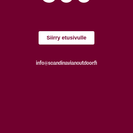
Siirry etusivulle
info@scandinavianoutdoor.fi