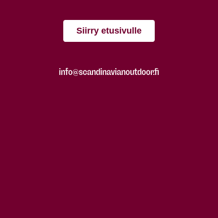
Siirry etusivulle
info@scandinavianoutdoor.fi