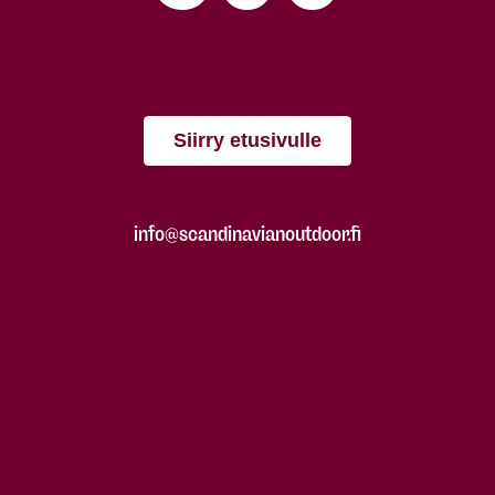
Siirry etusivulle
info@scandinavianoutdoor.fi