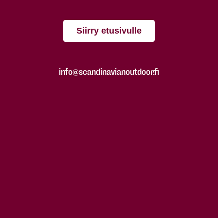
Siirry etusivulle
info@scandinavianoutdoor.fi