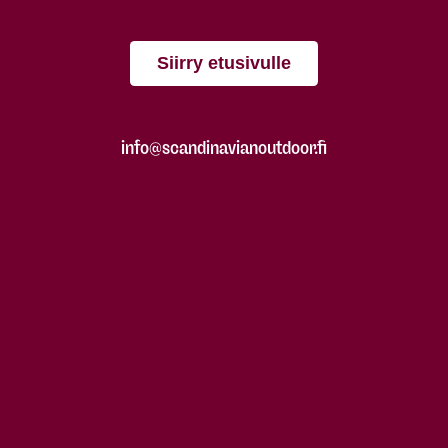
Siirry etusivulle
info@scandinavianoutdoor.fi