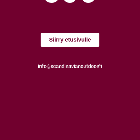
Siirry etusivulle
info@scandinavianoutdoor.fi