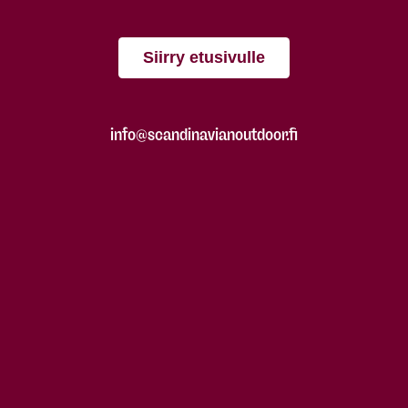
Siirry etusivulle
info@scandinavianoutdoor.fi