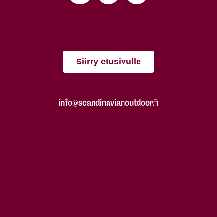
Siirry etusivulle
info@scandinavianoutdoor.fi