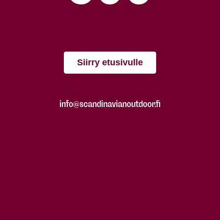
Siirry etusivulle
info@scandinavianoutdoor.fi