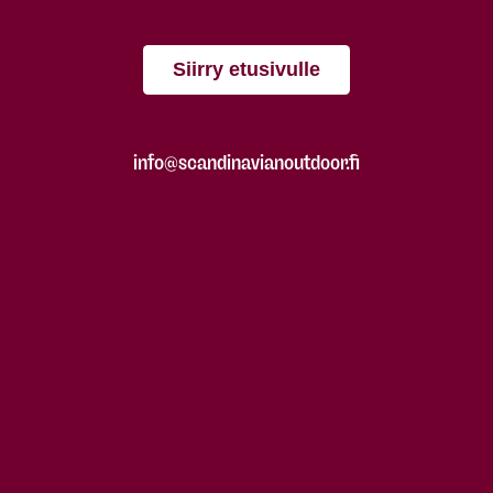
Siirry etusivulle
info@scandinavianoutdoor.fi