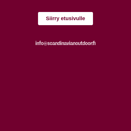
Siirry etusivulle
info@scandinavianoutdoor.fi