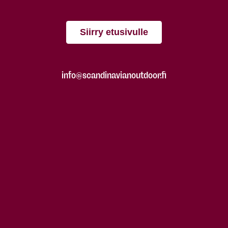
Siirry etusivulle
info@scandinavianoutdoor.fi