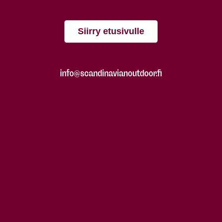
Siirry etusivulle
info@scandinavianoutdoor.fi