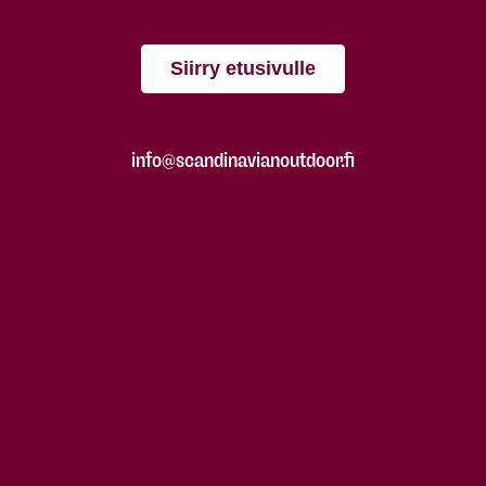
Siirry etusivulle
info@scandinavianoutdoor.fi