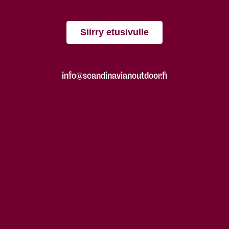
Siirry etusivulle
info@scandinavianoutdoor.fi