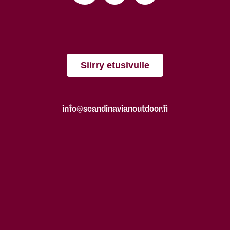
Siirry etusivulle
info@scandinavianoutdoor.fi