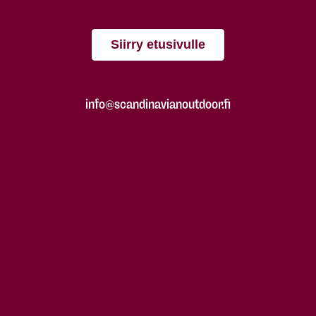
Siirry etusivulle
info@scandinavianoutdoor.fi