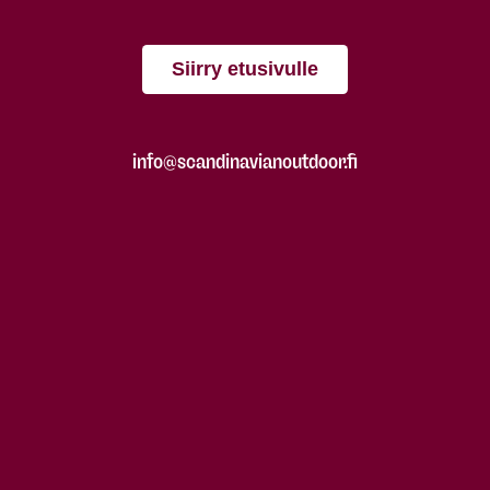
Siirry etusivulle
info@scandinavianoutdoor.fi