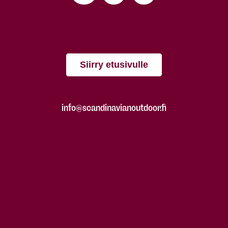
Siirry etusivulle
info@scandinavianoutdoor.fi