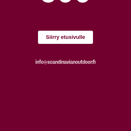
Siirry etusivulle
info@scandinavianoutdoor.fi