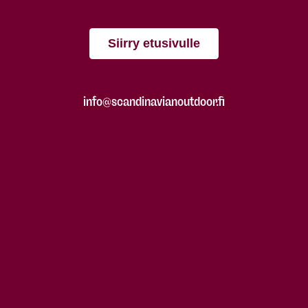
Siirry etusivulle
info@scandinavianoutdoor.fi