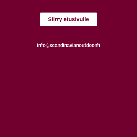
Siirry etusivulle
info@scandinavianoutdoor.fi