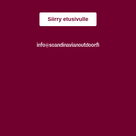
Siirry etusivulle
info@scandinavianoutdoor.fi