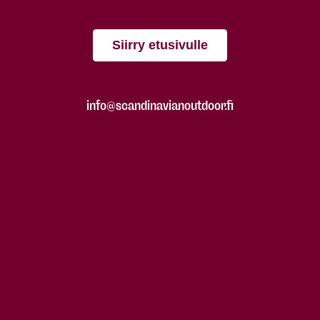
Siirry etusivulle
info@scandinavianoutdoor.fi