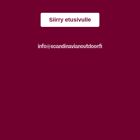
Siirry etusivulle
info@scandinavianoutdoor.fi