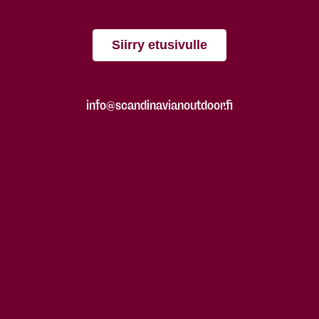
Siirry etusivulle
info@scandinavianoutdoor.fi