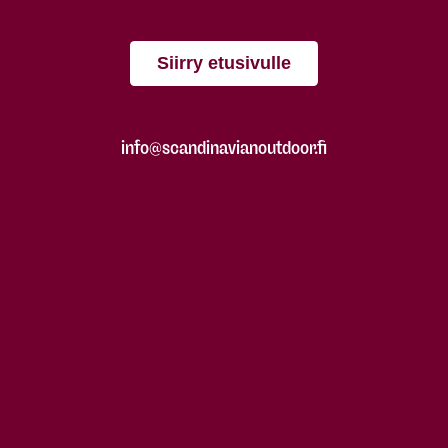
Siirry etusivulle
info@scandinavianoutdoor.fi