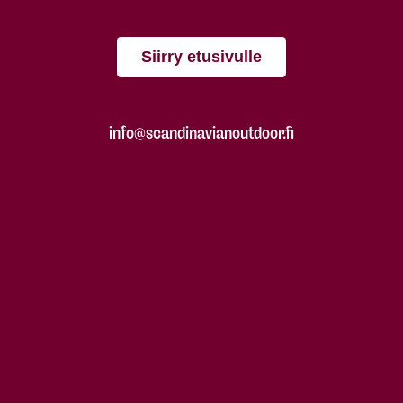
Siirry etusivulle
info@scandinavianoutdoor.fi