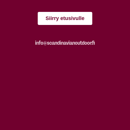
Siirry etusivulle
info@scandinavianoutdoor.fi