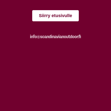
Siirry etusivulle
info@scandinavianoutdoor.fi