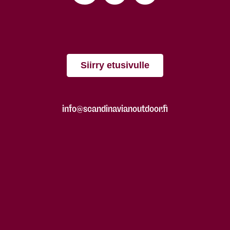
Siirry etusivulle
info@scandinavianoutdoor.fi