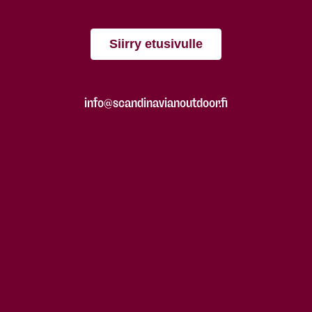
Siirry etusivulle
info@scandinavianoutdoor.fi