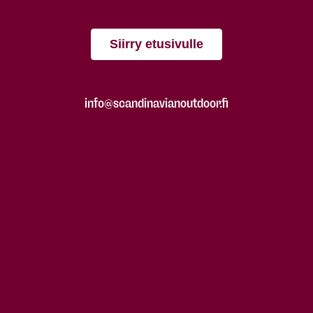
Siirry etusivulle
info@scandinavianoutdoor.fi