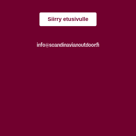
Siirry etusivulle
info@scandinavianoutdoor.fi