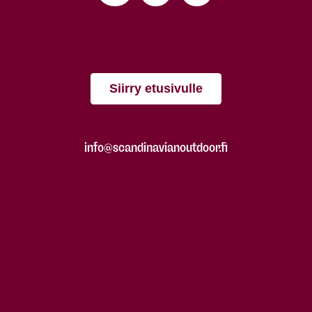
Siirry etusivulle
info@scandinavianoutdoor.fi