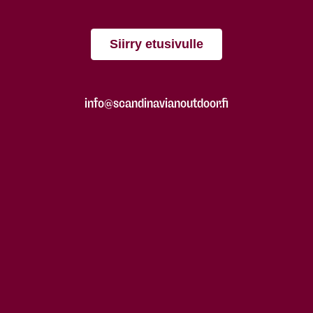
Siirry etusivulle
info@scandinavianoutdoor.fi