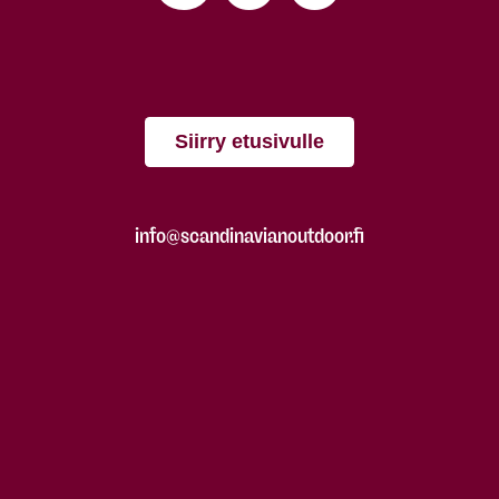
Siirry etusivulle
info@scandinavianoutdoor.fi