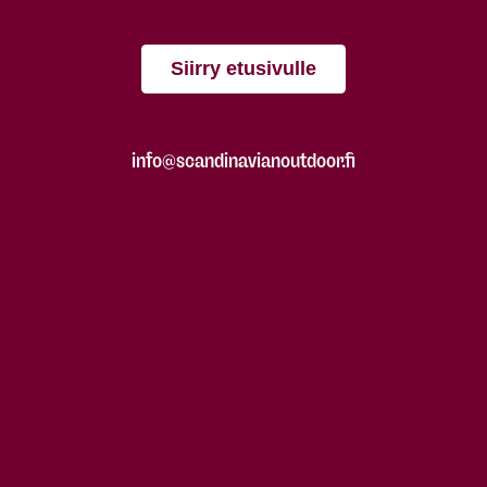
Siirry etusivulle
info@scandinavianoutdoor.fi